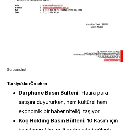
Screenshot
Türkiye’den Örnekler
Darphane Basın Bülteni:
Hatıra para
satışını duyururken, hem kültürel hem
ekonomik bir haber niteliği taşıyor.
Koç Holding Basın Bülteni:
10 Kasım için
hazırlanan film, milli değerlerle bağlantı