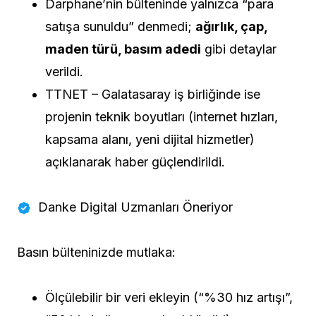
Darphane’nin bülteninde yalnızca “para
satışa sunuldu” denmedi;
ağırlık, çap,
maden türü, basım adedi
gibi detaylar
verildi.
TTNET – Galatasaray iş birliğinde ise
projenin teknik boyutları (internet hızları,
kapsama alanı, yeni dijital hizmetler)
açıklanarak haber güçlendirildi.
Danke Digital Uzmanları Öneriyor
Basın bülteninizde mutlaka:
Ölçülebilir bir veri ekleyin (“%30 hız artışı”,