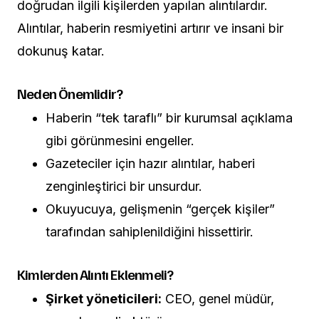
doğrudan ilgili kişilerden yapılan alıntılardır.
Alıntılar, haberin resmiyetini artırır ve insani bir
dokunuş katar.
Neden Önemlidir?
Haberin “tek taraflı” bir kurumsal açıklama
gibi görünmesini engeller.
Gazeteciler için hazır alıntılar, haberi
zenginleştirici bir unsurdur.
Okuyucuya, gelişmenin “gerçek kişiler”
tarafından sahiplenildiğini hissettirir.
Kimlerden Alıntı Eklenmeli?
Şirket yöneticileri:
CEO, genel müdür,