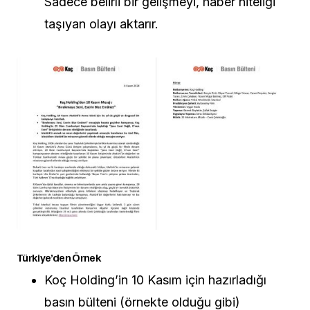
Sadece belirli bir gelişmeyi, haber niteliği
taşıyan olayı aktarır.
Türkiye’den Örnek
Koç Holding’in 10 Kasım için hazırladığı
basın bülteni (örnekte olduğu gibi)