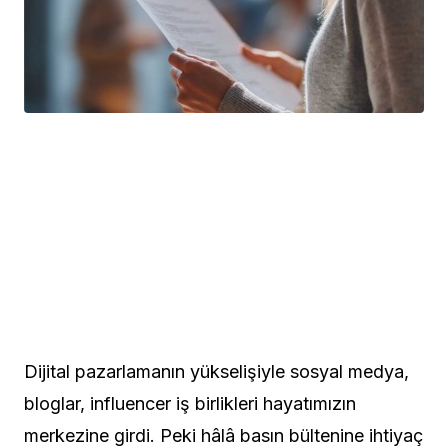
Dijital pazarlamanın yükselişiyle sosyal medya,
bloglar, influencer iş birlikleri hayatımızın
merkezine girdi. Peki hâlâ basın bültenine ihtiyaç