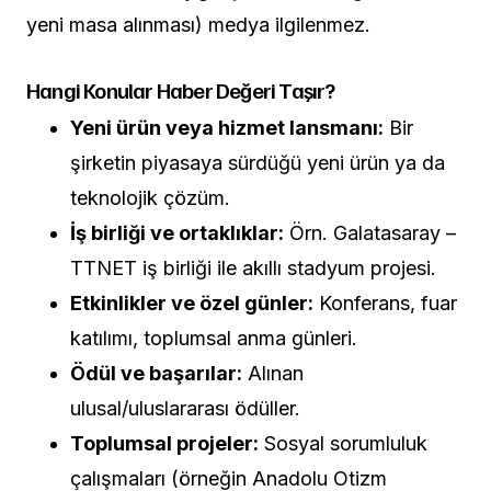
yeni masa alınması) medya ilgilenmez.
Hangi Konular Haber Değeri Taşır?
Yeni ürün veya hizmet lansmanı:
Bir
şirketin piyasaya sürdüğü yeni ürün ya da
teknolojik çözüm.
İş birliği ve ortaklıklar:
Örn. Galatasaray –
TTNET iş birliği ile akıllı stadyum projesi.
Etkinlikler ve özel günler:
Konferans, fuar
katılımı, toplumsal anma günleri.
Ödül ve başarılar:
Alınan
ulusal/uluslararası ödüller.
Toplumsal projeler:
Sosyal sorumluluk
çalışmaları (örneğin Anadolu Otizm