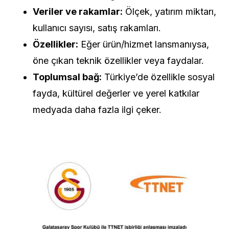
Veriler ve rakamlar:
Ölçek, yatırım miktarı,
kullanıcı sayısı, satış rakamları.
Özellikler:
Eğer ürün/hizmet lansmanıysa,
öne çıkan teknik özellikler veya faydalar.
Toplumsal bağ:
Türkiye’de özellikle sosyal
fayda, kültürel değerler ve yerel katkılar
medyada daha fazla ilgi çeker.