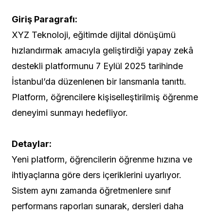
Giriş Paragrafı:
XYZ Teknoloji, eğitimde dijital dönüşümü
hızlandırmak amacıyla geliştirdiği yapay zekâ
destekli platformunu 7 Eylül 2025 tarihinde
İstanbul’da düzenlenen bir lansmanla tanıttı.
Platform, öğrencilere kişiselleştirilmiş öğrenme
deneyimi sunmayı hedefliyor.
Detaylar:
Yeni platform, öğrencilerin öğrenme hızına ve
ihtiyaçlarına göre ders içeriklerini uyarlıyor.
Sistem aynı zamanda öğretmenlere sınıf
performans raporları sunarak, dersleri daha