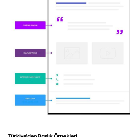
Türkiye’den Başlık Örnekleri