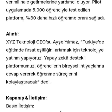
verimli hale getirmelerine yardımcı oluyor. Pilot
uygulamada 5.000 öğrenciyle test edilen
platform, %30 daha hızlı öğrenme oranı sağladı.
Alıntı:
XYZ Teknoloji CEO’su Ayşe Yılmaz, “Türkiye’de
eğitimde fırsat eşitliğini artırmak için teknolojiye
yatırım yapıyoruz. Yapay zekâ destekli
platformumuz, öğrencilerin bireysel ihtiyaçlarına
cevap vererek öğrenme süreçlerini
kolaylaştıracak” dedi.
Kapanış & İletişim:
Basın İletişim: