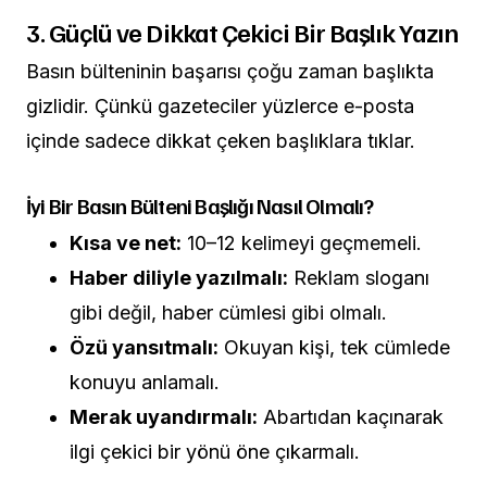
3. Güçlü ve Dikkat Çekici Bir Başlık Yazın
Basın bülteninin başarısı çoğu zaman başlıkta
gizlidir. Çünkü gazeteciler yüzlerce e-posta
içinde sadece dikkat çeken başlıklara tıklar.
İyi Bir Basın Bülteni Başlığı Nasıl Olmalı?
Kısa ve net:
10–12 kelimeyi geçmemeli.
Haber diliyle yazılmalı:
Reklam sloganı
gibi değil, haber cümlesi gibi olmalı.
Özü yansıtmalı:
Okuyan kişi, tek cümlede
konuyu anlamalı.
Merak uyandırmalı:
Abartıdan kaçınarak
ilgi çekici bir yönü öne çıkarmalı.