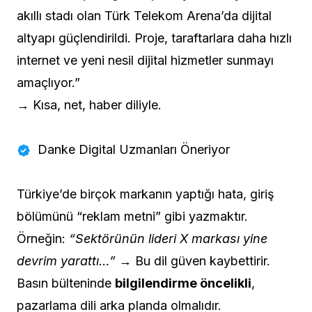
akıllı stadı olan Türk Telekom Arena’da dijital
altyapı güçlendirildi. Proje, taraftarlara daha hızlı
internet ve yeni nesil dijital hizmetler sunmayı
amaçlıyor.”
→ Kısa, net, haber diliyle.
Danke Digital Uzmanları Öneriyor
Türkiye’de birçok markanın yaptığı hata, giriş
bölümünü “reklam metni” gibi yazmaktır.
Örneğin:
“Sektörünün lideri X markası yine
devrim yarattı…”
→ Bu dil güven kaybettirir.
Basın bülteninde
bilgilendirme öncelikli
,
pazarlama dili arka planda olmalıdır.