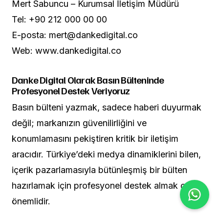
Mert Sabuncu – Kurumsal İletişim Müdürü
Tel: +90 212 000 00 00
E-posta:
mert@dankedigital.co
Web:
www.dankedigital.co
Danke Digital Olarak Basın Bülteninde
Profesyonel Destek Veriyoruz
Basın bülteni yazmak, sadece haberi duyurmak
değil; markanızın güvenilirliğini ve
konumlamasını pekiştiren kritik bir iletişim
aracıdır. Türkiye’deki medya dinamiklerini bilen,
içerik pazarlamasıyla bütünleşmiş bir bülten
hazırlamak için profesyonel destek almak çok
önemlidir.