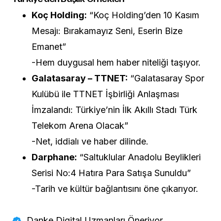
Koç Holding:
“Koç Holding’den 10 Kasım
Mesajı: Bırakamayız Seni, Eserin Bize
Emanet”
-Hem duygusal hem haber niteliği taşıyor.
Galatasaray – TTNET:
“Galatasaray Spor
Kulübü ile TTNET İşbirliği Anlaşması
İmzalandı: Türkiye’nin İlk Akıllı Stadı Türk
Telekom Arena Olacak”
-Net, iddialı ve haber dilinde.
Darphane:
“Saltuklular Anadolu Beylikleri
Serisi No:4 Hatıra Para Satışa Sunuldu”
-Tarih ve kültür bağlantısını öne çıkarıyor.
Danke Digital Uzmanları Öneriyor